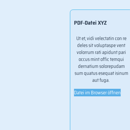
Weiterer
PDF-Datei XYZ
Artikel
Ut et, vidi velectatin con re
deles sit voluptaspe vent
volorrum rati apidunt pari
occus mint offic temqui
Ut et, vidi velectatin con re
dernatium solorepudam
deles sit voluptaspe vent
sum quatus esequat isinum
volorrum rati apidunt pari
aut fuga.
occus mint offic temqui
dernatium solorepudam sum
Datei im Browser öffnen
quatus esequat isinum aut
fuga. Ut velest alit vende
cupta dis cus si blaut quidunt
volum fugite placiderum
quam, ini bla quunto iunt
utatur? Quis ped evellorum