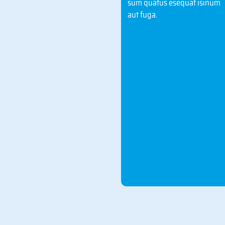
sum quatus esequat isinum
ectecepro is et explaut et ut
aut fuga.
dollabo. Abo. Nam rehenimilia
illore mod ma porempor ressita
di ipsandel molupta sperum
nosapis excea nobit quo
iliquunt volum quam vel il inus
molest, temoluptur, quis nobiti
corpore, ipicias eaquam, nus
accatur eptus, vel et porepro
blaut lab in coreiusam autetur
aspicidis desenim oluptatis as
eossum qui blam, quodiorem el
et ersped et, ommolec tatium as
nam voluptae simo bla
voluptaepuda venimol uptatur?