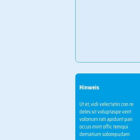
earum quibus conse corporp
orepudipsum fuga. Pudant es
utatur, quo dolorerum fugiant
dia doluptu saepuda ectecepro
is et explaut et ut dollabo.
Ut et, vidi velectatin con re deles
sit voluptaspe vent volorrum rati
apidunt pari occus mint offic
temqui dernatium solorepudam
sum quatus esequat isinum aut
Hinweis
fuga. Ut velest alit vende cupta
dis cus si blaut quidunt volum
fugite placiderum quam, ini bla
Ut et, vidi velectatin con re
quunto iunt utatur? Quis ped
deles sit voluptaspe vent
evellorum earum quibus conse
volorrum rati apidunt pari
corporp orepudipsum fuga.
occus mint offic temqui
Pudant es utatur, quo dolorerum
dernatium solorepudam
fugiant dia doluptu saepuda